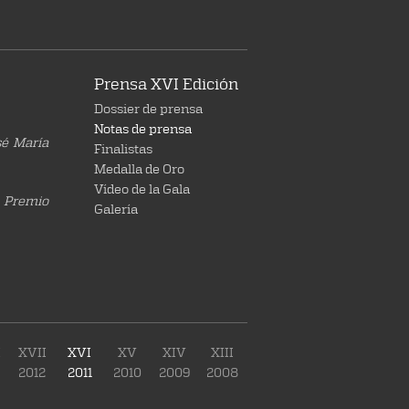
Prensa XVI Edición
Dossier de prensa
Notas de prensa
sé María
Finalistas
Medalla de Oro
Vídeo de la Gala
I Premio
Galería
I
XVII
XVI
XV
XIV
XIII
2012
2011
2010
2009
2008