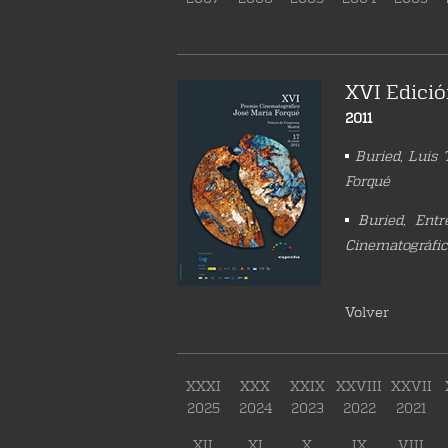
XVI Edició
2011
Buried, Luis
Forqué
Buried, Entr
Cinematográfic
Volver
XXXI
XXX
XXIX
XXVIII
XXVII
2025
2024
2023
2022
2021
XII
XI
X
IX
VIII