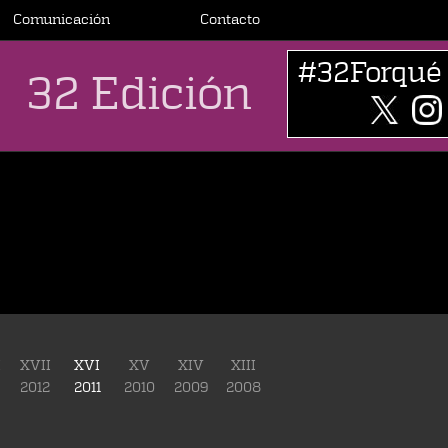
Comunicación
Contacto
#32Forqué
32 Edición
I
XVII
XVI
XV
XIV
XIII
2012
2011
2010
2009
2008