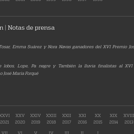
n | Notas de prensa
 Tosar, Emma Suárez y Nora Navas ganadores del XVI Premio Jo
e lobos, Lope, Pa negre y También la lluvia finalistas al XV
o José María Forqué
XXVI
XXV
XXIV
XXIII
XXII
XXI
XX
XIX
XVII
2021
2020
2019
2018
2017
2016
2015
2014
2013
VII
VI
V
IV
III
II
I