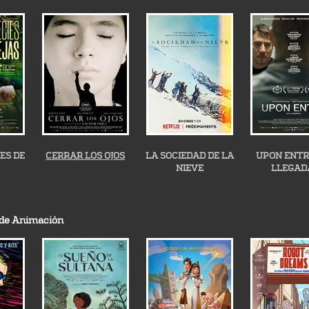
IES DE
CERRAR LOS OJOS
LA SOCIEDAD DE LA
UPON ENTR
NIEVE
LLEGAD
 de Animación