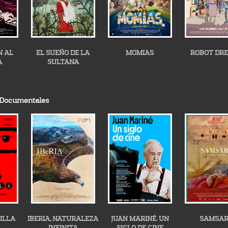
N AL
EL SUEÑO DE LA
MOMIAS
ROBOT DR
A
SULTANA
 Documentales
ILLA
IBERIA, NATURALEZA
JUAN MARINÉ. UN
SAMSA
INFINITA
SIGLO DE CINE