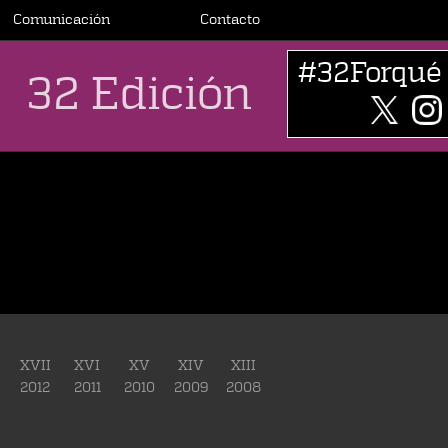
Comunicación
Contacto
#32Forqué
32 Edición
I
XVII
XVI
XV
XIV
XIII
2012
2011
2010
2009
2008