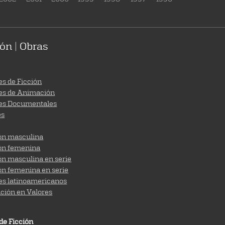
ón | Obras
s de Ficción
es de Animación
es Documentales
es
ión masculina
ión femenina
ón masculina en serie
ón femenina en serie
es latinoamericanos
ción en Valores
de Ficción