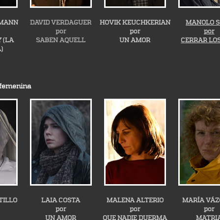
MMANN
DAVID VERDAGUER
HOVIK KEUCHKERIAN
MANOLO S
por
por
por
 (LA
SABEN AQUELL
UN AMOR
CERRAR LOS
)
 femenina
TILLO
LAIA COSTA
MALENA ALTERIO
MARÍA VÁZ
por
por
por
UN AMOR
QUE NADIE DUERMA
MATRI