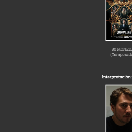
30 MONED
(Temporada
Interpretación