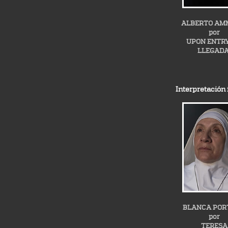
ALBERTO A
por
UPON ENTRY
LLEGADA
Interpretación
BLANCA POR
por
TERESA