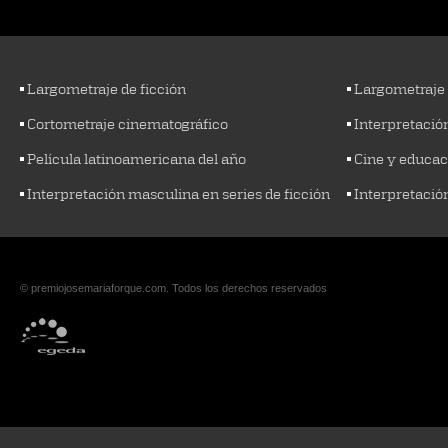
Largometraje de ficción
Largometraje
Cortometraje cinematográfico
Interpretació
Película latinoamericana del año
Cine y educac
Interpretación masculina en series de ficción
Interpretació
© premiojosemariaforque.com. Todos los derechos reservados