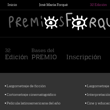
Inicio
José María Forqué
32 Edición
Premio Cinematográfico José María Forqué
32
Bases del
Edición
PREMIO
Inscripción
Largometraje de ficción
Largometraje
Cortometraje cinematográfico
Interpretació
Película latinoamericana del año
Cine y educac