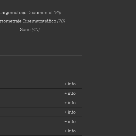
Largometraje Documental
(83)
rtometraje Cinematográfico
(70)
Serie
(40)
+ info
+ info
+ info
+ info
+ info
+ info