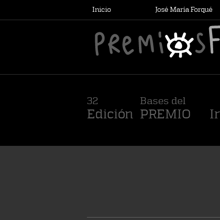
Inicio
José María Forqué
Premio Cinematográfico José María Forqué
32
Bases del
Edición
PREMIO
In