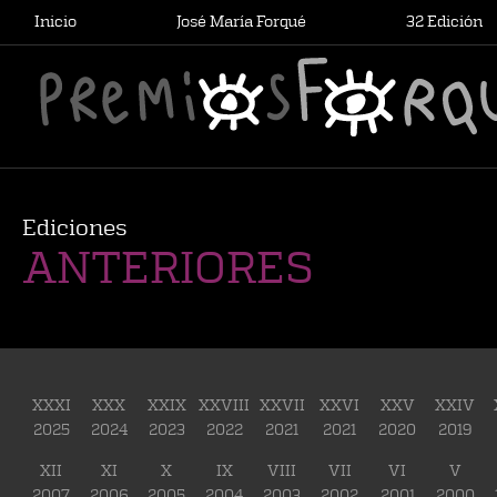
Inicio
José María Forqué
32 Edición
Premio Cinematográfico José María Forqué
Ediciones
ANTERIORES
XXXI
XXX
XXIX
XXVIII
XXVII
XXVI
XXV
XXIV
2025
2024
2023
2022
2021
2021
2020
2019
XII
XI
X
IX
VIII
VII
VI
V
2007
2006
2005
2004
2003
2002
2001
2000