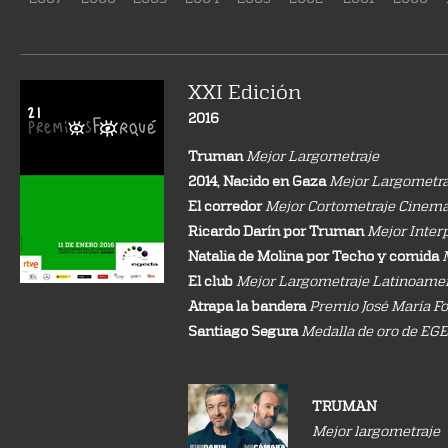
XXI Edición
2016
Truman
Mejor Largometraje
2014, Nacido en Gaza
Mejor Largometr
El corredor
Mejor Cortometraje Cinema
Ricardo Darín por Truman
Mejor Inter
Natalia de Molina por Techo y comida
El club
Mejor Largometraje Latinoamer
Atrapa la bandera
Premio José María Fo
Santiago Segura
Medalla de oro de EG
TRUMAN
Mejor largometraje